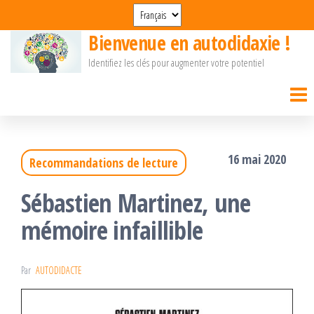
Passer
Choisir
une
ce
Bienvenue en autodidaxie !
langue
Identifiez les clés pour augmenter votre potentiel
contenu
16 mai 2020
Recommandations de lecture
Sébastien Martinez, une
mémoire infaillible
Par
AUTODIDACTE