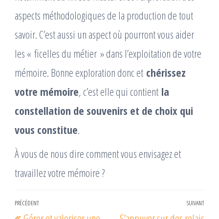
aspects méthodologiques de la production de tout
savoir. C’est aussi un aspect où pourront vous aider
les « ficelles du métier » dans l’exploitation de votre
mémoire. Bonne exploration donc et
chérissez
votre mémoire
, c’est elle qui contient
la
constellation de souvenirs et de choix qui
vous constitue
.
À vous de nous dire comment vous envisagez et
travaillez votre mémoire ?
Navigation
PRÉCÉDENT
SUIVANT
Article
Arti
Gérer et valoriser une
S’appuyer sur des relais