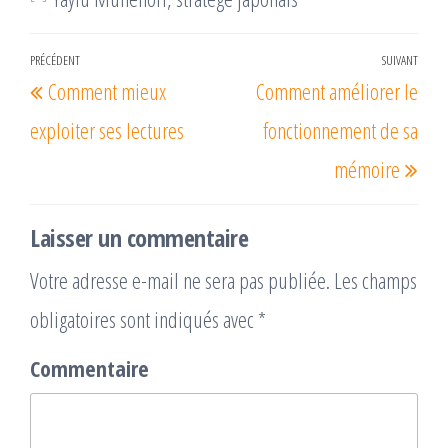
Navigation
PRÉCÉDENT
SUIVANT
Article
Arti
Comment mieux
Comment améliorer le
de
précédent
suiv
l’article
exploiter ses lectures
fonctionnement de sa
mémoire
Laisser un commentaire
Votre adresse e-mail ne sera pas publiée.
Les champs
obligatoires sont indiqués avec
*
Commentaire