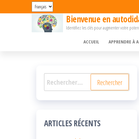
Passer
Choisir
une
ce
Bienvenue en autodida
langue
Identifiez les clés pour augmenter votre poten
contenu
ACCUEIL
APPRENDRE À 
Rechercher :
ARTICLES RÉCENTS