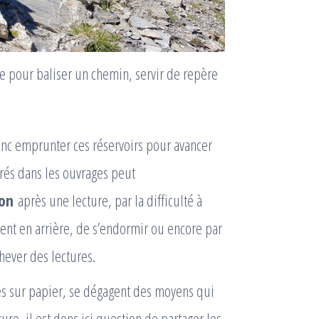
e pour baliser un chemin, servir de repère
nc emprunter ces réservoirs pour avancer
trés dans les ouvrages peut
ion
après une lecture, par la difficulté à
vent en arrière, de s’endormir ou encore par
hever des lectures.
és sur papier, se dégagent des moyens qui
re, il est donc ici question de partager les